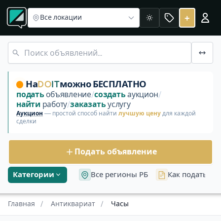
Настенные
Напольные и каминные
Карманные
Наручны
Часы в Беларуси
+
Все локации
Светлая
Антикварные часы Пока нет антикварных лотов — разме
На
DO
IT
можно БЕСПЛАТНО
подать
объявление
/
создать
аукцион
/
найти
работу
/
заказать
услугу
Аукцион
— простой способ найти
лучшую цену
для каждой
сделки
Подать объявление
Категории
Все регионы РБ
Как подать об
Главная
/
Антиквариат
/
Часы