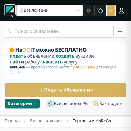
Витрины и стеллажи торговые
Холодильное торговое
Ка
Торговля и HoReCa в Беларуси
+
Все локации
Светлая
Раздел «Торговля и HoReCa» на площадке DoIt в Беларус
Торговые стелажи, шкафы закрытые
На
DO
IT
можно БЕСПЛАТНО
подать
объявление
/
создать
аукцион
/
найти
работу
/
заказать
услугу
Аукцион
— простой способ найти
лучшую цену
для каждой
сделки
Подать объявление
Категории
Все регионы РБ
Как подать об
Главная
/
Бизнес и активы
/
Торговля и HoReCa