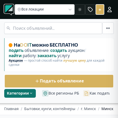
Бытовки, кунги, контейнеры в Беларуси
Бытовки, кунги, 
Купить и продать Бытовки, кунги,
+
Все локации
Светлая
Купить и продать «Бытовки, кунги, контейнеры» в Минск
Морской контейнер 20 футов
На
DO
IT
можно БЕСПЛАТНО
подать
объявление
/
создать
аукцион
/
найти
работу
/
заказать
услугу
Аукцион
— простой способ найти
лучшую цену
для каждой
сделки
Подать объявление
Категории
Все регионы РБ
Как подать об
Главная
/
Бытовки, кунги, контейнеры
/
г. Минск
/
Минск