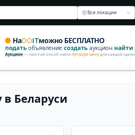
Балдахины
Прочее
Все локации
ний в этой категории — опубликуйте первое бесплатно
На
DO
IT
можно БЕСПЛАТНО
подать
объявление
создать
аукцион
найти
/
/
Аукцион
— простой способ найти
лучшую цену
для каждой сделк
у в Беларуси