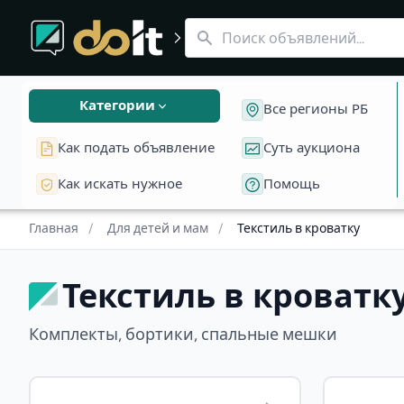
Комплекты в кроватку
Текстиль в кроватку в Беларуси
Бортики мягкие
Спальные мешки
Комплекты, бортики, спальные мешки Пока нет объявле
Категории
Все регионы РБ
Как подать объявление
Суть аукциона
Как искать нужное
Помощь
Главная
/
Для детей и мам
/
Текстиль в кроватку
Текстиль в кроватк
Комплекты, бортики, спальные мешки