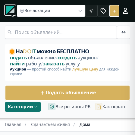
Раздел «Сдача/съем жилья»
Квартиры
Комнаты
Дачи/К
Дома
+
Все локации
Светлая
Снять или сдать «Дома» в Беларуси. Актуальные объявле
Гостевой дом на сутки
На
DO
IT
можно БЕСПЛАТНО
подать
объявление
/
создать
аукцион
/
найти
работу
/
заказать
услугу
Аукцион
— простой способ найти
лучшую цену
для каждой
сделки
Подать объявление
Категории
Все регионы РБ
Как подать об
Главная
/
Сдача/съем жилья
/
Дома