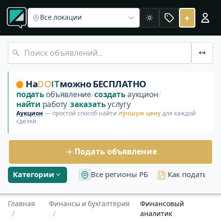
Раздел «Финансы и бухгалтерия»
Бухгалтер
Главный бух
Финансовый аналитик
+
Все локации
Светлая
Раздел «Финансы и бухгалтерия: Финансовый аналитик» 
На
DO
IT
можно БЕСПЛАТНО
подать
объявление
/
создать
аукцион
/
найти
работу
/
заказать
услугу
Аукцион
— простой способ найти
лучшую цену
для каждой
сделки
Подать объявление
Категории
Все регионы РБ
Как подать об
Главная
Финансы и бухгалтерия
Финансовый
/
/
аналитик