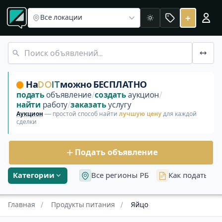
Куриное
Перепелиное и другое
Прочее яйцо
Яйцо в Беларуси
+
Все локации
Светлая
Яйцо куриное, перепелиное и другое Пока нет объявле
На
DO
IT
можно БЕСПЛАТНО
подать
объявление
/
создать
аукцион
/
найти
работу
/
заказать
услугу
Аукцион
— простой способ найти
лучшую цену
для каждой
сделки
Подать объявление
Категории
Все регионы РБ
Как подать об
Главная
/
Продукты питания
/
Яйцо