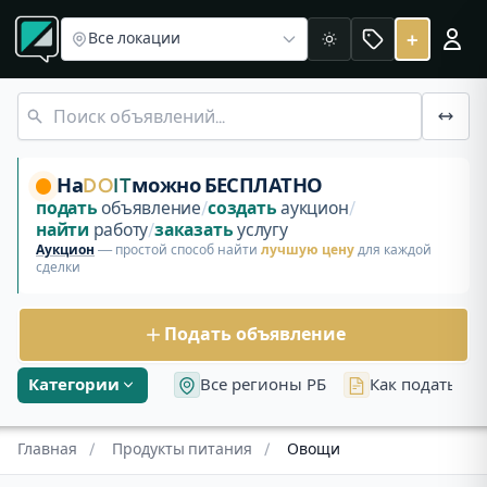
Картофель
Лук и чеснок
Капуста
Томаты и огурцы
Бахче
Овощи в Беларуси
+
Все локации
Светлая
Раздел «Овощи» на площадке DoIt в Беларуси. Выберите
Картошка сорт ''Джелли'' с бесплатной доставкой
На
DO
IT
можно БЕСПЛАТНО
подать
объявление
/
создать
аукцион
/
найти
работу
/
заказать
услугу
Аукцион
— простой способ найти
лучшую цену
для каждой
сделки
Подать объявление
Категории
Все регионы РБ
Как подать об
Главная
/
Продукты питания
/
Овощи