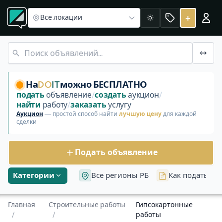
Раздел «Строительные работы»
Демонтаж
Монтаж/отде
Услуга: Гипсокартонные работы
+
Все локации
Светлая
Гипсокартонные работы — услуги и сервисы в Беларуси.
На
DO
IT
можно БЕСПЛАТНО
подать
объявление
/
создать
аукцион
/
найти
работу
/
заказать
услугу
Аукцион
— простой способ найти
лучшую цену
для каждой
сделки
Подать объявление
Категории
Все регионы РБ
Как подать об
Главная
Строительные работы
Гипсокартонные
/
/
работы