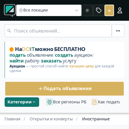
Раздел «Открытки и конверты»
Дореволюционные
СССР
Иностранные
+
Все локации
Светлая
«Коллекции и нумизматика» Пока нет лотов коллекцион
На
DO
IT
можно БЕСПЛАТНО
подать
объявление
/
создать
аукцион
/
найти
работу
/
заказать
услугу
Аукцион
— простой способ найти
лучшую цену
для каждой
сделки
Подать объявление
Категории
Все регионы РБ
Как подать об
Главная
/
Открытки и конверты
/
Иностранные