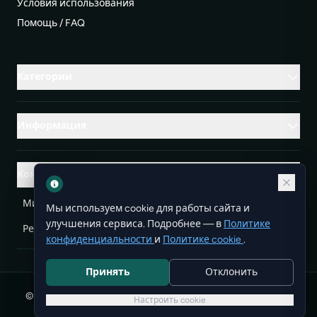
Условия использования
Помощь / FAQ
Категории
Информация
Контакты
Михаленко Руслан Леонидович, УНП ЕА3732804
Мы используем cookie для работы сайта и
улучшения сервиса. Подробнее — в
Политике
Республика Беларусь
info@doit.by
конфиденциальности
и
Политике cookie
.
Принять
Отклонить
© 2026 DoIt — бесплатные объявления в Беларуси. Все
Настроить cookie
права защищены.