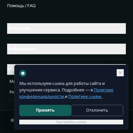
Помощь / FAQ
Категории
Информация
Контакты
Михаленко Руслан Леонидович, УНП ЕА3732804
Мы используем cookie для работы сайта и
улучшения сервиса. Подробнее — в
Политике
Республика Беларусь
info@doit.by
конфиденциальности
и
Политике cookie
.
Принять
Отклонить
© 2026 DoIt — бесплатные объявления в Беларуси. Все
Настроить cookie
права защищены.