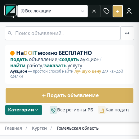
Куртки в Беларуси
Объявления в Гомельской области
Купить и продать Куртки в Гомельс
+
Все локации
Светлая
Купить и продать «Куртки» в Гомельской обл. Объявлени
Куртка спецовочная
Куртка кожаная
Ветровка Puma
Куртка зимняя
Ветровка мужская
На
DO
IT
можно БЕСПЛАТНО
Джинсовка мужская Levis
Куртка мужская
подать
объявление
/
создать
аукцион
/
Куртка зимняя мужская
найти
работу
/
заказать
услугу
Аукцион
— простой способ найти
лучшую цену
для каждой
сделки
Подать объявление
Категории
Все регионы РБ
Как подать об
Главная
/
Куртки
/
Гомельская область