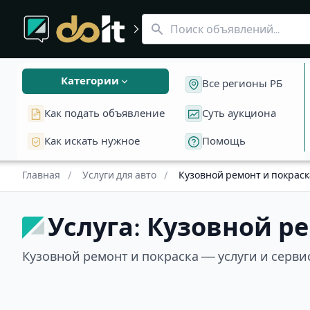
Раздел «Услуги для авто»
Услуга: Кузовной ремонт и покраска
Автосвет
Ремонт фар
Ремонт э
Кузовной ремонт и покраска — услуги и сервисы в Бела
Категории
Все регионы РБ
Как подать объявление
Суть аукциона
Как искать нужное
Помощь
Главная
/
Услуги для авто
/
Кузовной ремонт и покраск
Услуга: Кузовной р
Кузовной ремонт и покраска — услуги и серви