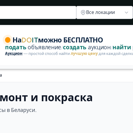
лектрики
Ремонт кондиционера
Ремонт двигателя
Тюнин
Все локации
руси. Пока нет объявлений от исполнителей и заказчик
На
DO
IT
можно БЕСПЛАТНО
подать
объявление
создать
аукцион
найти
/
/
Аукцион
— простой способ найти
лучшую цену
для каждой сделк
а
емонт и покраска
сы в Беларуси.