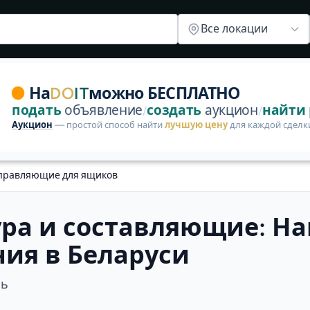
щие для ящиков — объявления в Беларуси
Почтовые ящики
Мебельные замки, защелки
Мебельны
Все локации
 объявлений в этой категории — опубликуйте первое б
На
DO
IT
можно БЕСПЛАТНО
подать
объявление
создать
аукцион
найти
/
/
Аукцион
— простой способ найти
лучшую цену
для каждой сделк
правляющие для ящиков
ра и составляющие: Н
ия в Беларуси
ль