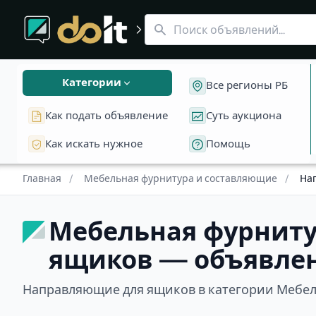
Раздел «Мебельная фурнитура и составляющие»
Мебельная фурнитура и составляющие: Направляю
Сейфы
Направляющие для ящиков в категории Мебель Пока нет
Категории
Все регионы РБ
Как подать объявление
Суть аукциона
Как искать нужное
Помощь
Главная
/
Мебельная фурнитура и составляющие
/
На
Мебельная фурниту
ящиков — объявлен
Направляющие для ящиков в категории Мебе