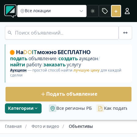
Раздел «Фото и видео»
Камеры
Свет и студия
Стабилиза
Объективы
+
Все локации
Светлая
«Аренда и прокат» Пока нет предложений проката — оп
На
DO
IT
можно БЕСПЛАТНО
подать
объявление
/
создать
аукцион
/
найти
работу
/
заказать
услугу
Аукцион
— простой способ найти
лучшую цену
для каждой
сделки
Подать объявление
Категории
Все регионы РБ
Как подать об
Главная
/
Фото и видео
/
Объективы