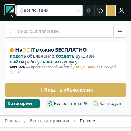
Раздел «Вешалки, прихожие»
Вешалки
Наборы для прих
Вешалки, прихожие: прочее — объ
+
Все локации
Светлая
Прочее в категории Мебель Пока нет объявлений в это
На
DO
IT
можно БЕСПЛАТНО
подать
объявление
/
создать
аукцион
/
найти
работу
/
заказать
услугу
Аукцион
— простой способ найти
лучшую цену
для каждой
сделки
Подать объявление
Категории
Все регионы РБ
Как подать об
Главная
/
Вешалки, прихожие
/
Прочее