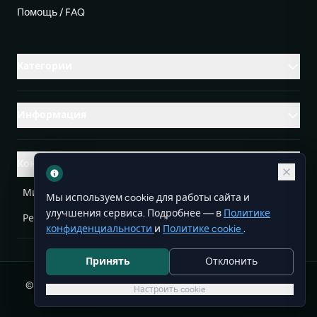
Помощь / FAQ
Категории
Информация
Контакты
Михаленко Руслан Леонидович, УНП ЕА3732804
Мы используем cookie для работы сайта и
улучшения сервиса. Подробнее — в
Политике
Республика Беларусь
info@doit.by
конфиденциальности
и
Политике cookie
.
Принять
Отклонить
© 2026 DoIt — бесплатные объявления в Беларуси. Все
Настроить cookie
права защищены.