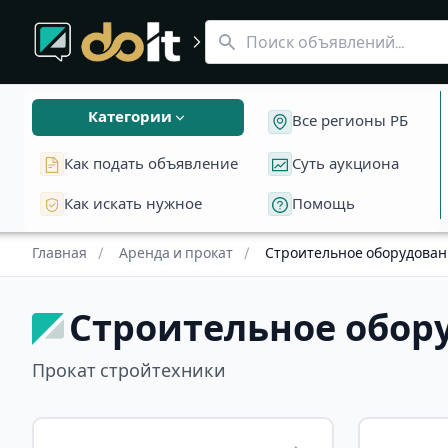
Бетономешалки
Строительное оборудование в Беларуси
Леса и вышки
Сварочное и станки
Проч
Прокат стройтехники Пока нет предложений проката — 
Категории
Все регионы РБ
Как подать объявление
Суть аукциона
Как искать нужное
Помощь
Главная
/
Аренда и прокат
/
Строительное оборудова
Строительное обор
Прокат стройтехники