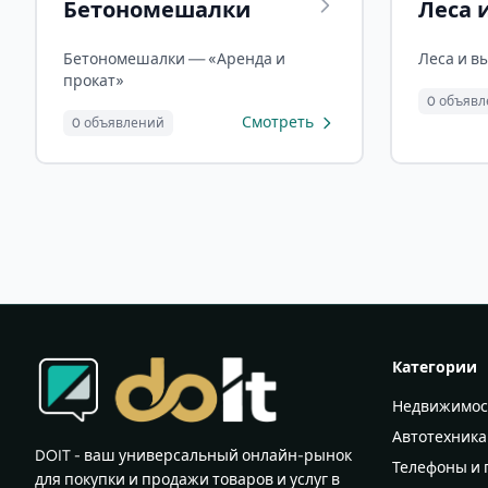
Бетономешалки
Леса 
Бетономешалки — «Аренда и
Леса и в
прокат»
0 объяв
Смотреть
0 объявлений
Категории
Недвижимос
Автотехника
DOIT - ваш универсальный онлайн-рынок
Телефоны и
для покупки и продажи товаров и услуг в