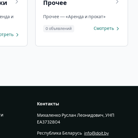
ки
Прочее
енда и
Прочее — «Аренда и прокат»
Смотреть
0 объявлений
отреть
Контакты
ти
Михаленко Руслан Леонидович, УНП
ЕА3732804
Республика Беларусь
info@doit.by