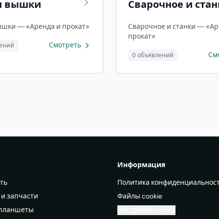
и вышки
Сварочное и стан
ышки — «Аренда и прокат»
Сварочное и станки — «Ар
прокат»
Смотреть
лений
См
0 объявлений
Информация
ть
Политика конфиденциальнос
 и запчасти
Файлы cookie
 планшеты
Настройки cookie