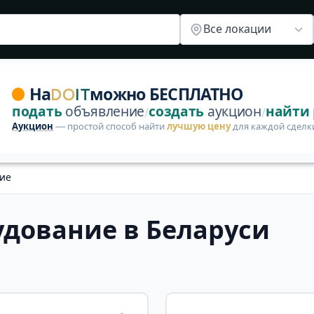
ее
Все локации
опубликуйте, что сдаёте в аренду, или ищите нужную в
На
DO
IT
можно БЕСПЛАТНО
подать
объявление
создать
аукцион
найти
/
/
Аукцион
— простой способ найти
лучшую цену
для каждой сделк
ние
удование в Беларуси