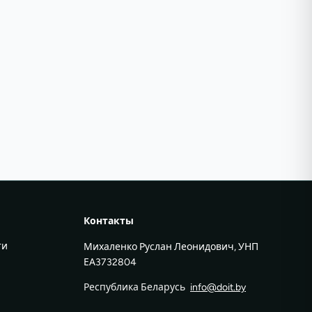
Контакты
ти
Михаленко Руслан Леонидович, УНП
ЕА3732804
Республика Беларусь
info@doit.by