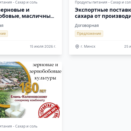
итания - Сахар и соль
Продукты питания - Сахар и сол
 зерновые и
Экспортные постав
обовые, масличные
сахара от производ
ры, корма
ГК Юг Руси
ая
Договорная
ние
Предложение
15 июля 2026 г.
г. Минск
25 
итания - Сахар и соль