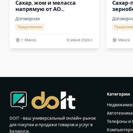
Сахар, жом и меласса
Сахар-
напрямую от АО
зерноб
Земетчинский сахарный
Елань-
Договорная
Договорн
завод
Предложение
Предложе
г. Минск
12 июня 2026 г.
Минск
Категории
Недвижимос
Автотехника
DOIT - ваш универсальный онлайн-рынок
Телефоны и
для покупки и продажи товаров и услуг в
Компьютерн
Беларуси.