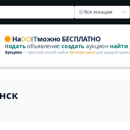
Все локации
я покупателей и продавцов на DoIt. Сейчас 6 объявлений
оптом
 корма
си
На
DO
IT
можно БЕСПЛАТНО
изводителя
харный завод
подать
объявление
создать
аукцион
найти
/
/
ань-Коленовский СЗ
Аукцион
— простой способ найти
лучшую цену
для каждой сделк
инск