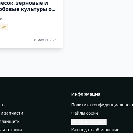
песок, зерновые и
обовые культуры от
Коленовский СЗ
ая
ние
31 мая 2026 г.
Информация
ть
Политика конфиденциальнос
 и запчасти
Файлы cookie
 планшеты
Настройки cookie
ая техника
Как подать объявление