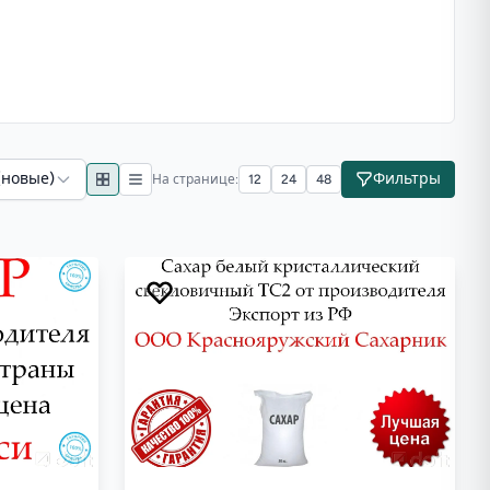
(новые)
Фильтры
На странице:
12
24
48