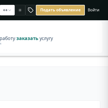
Подать объявление
Войти
.
Светлая
работу
заказать
услугу
/
и