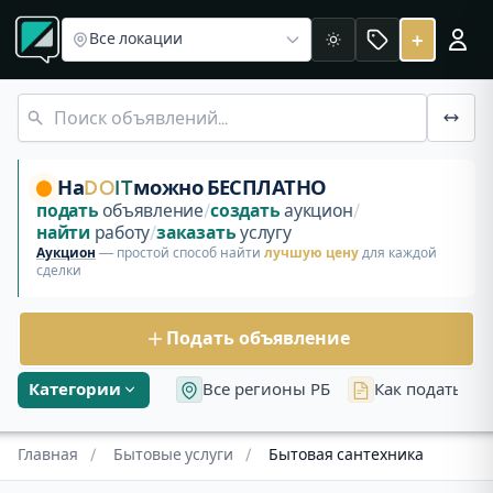
Раздел «Бытовые услуги»
Электрика
Клининг/уборка
Сбо
Услуга: Бытовая сантехника
+
Все локации
Светлая
Подберите исполнителей по Бытовая сантехника. Сравн
Устранение засоров
На
DO
IT
можно БЕСПЛАТНО
подать
объявление
/
создать
аукцион
/
найти
работу
/
заказать
услугу
Аукцион
— простой способ найти
лучшую цену
для каждой
сделки
Подать объявление
Категории
Все регионы РБ
Как подать об
Главная
/
Бытовые услуги
/
Бытовая сантехника