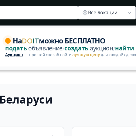
чее
Все локации
ории — опубликуйте первое бесплатно. Объявления про
На
DO
IT
можно БЕСПЛАТНО
подать
объявление
создать
аукцион
найти
/
/
Аукцион
— простой способ найти
лучшую цену
для каждой сделк
Беларуси