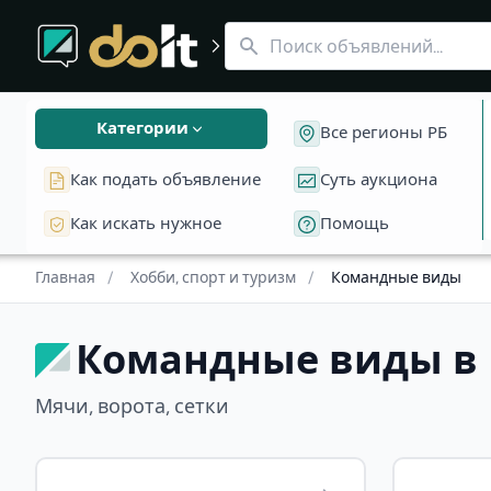
Футбол
Командные виды в Беларуси
Волейбол
Баскетбол
Гандбол
Ворота и сетки
Про
Мячи, ворота, сетки Пока нет объявлений в этой катег
Категории
Все регионы РБ
Как подать объявление
Суть аукциона
Как искать нужное
Помощь
Главная
/
Хобби, спорт и туризм
/
Командные виды
Командные виды в 
Мячи, ворота, сетки