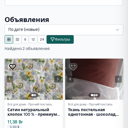
Объявления
По дате (новые)
6
12
24
Фильтры
Найдено 2 объявления
Всё для дома - Прочий текстиль
Всё для дома - Прочий текстиль
Сатин натуральный
Ткань постельная
хлопок 100 % - премиум
однотонная - шоколад,
класса.
Барановичи
11,38 Br
3,50 $