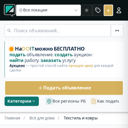
Ковры
Декоративные подушки
Наматрасники
Одеяла
Пл
Текстиль и ковры в Беларуси
+
Все локации
Светлая
Раздел «Текстиль и ковры» на площадке DoIt в Беларуси
Сатин натуральный хлопок 100 % - премиум класса.
Ткань постельная однотонная - шоколад, Барановичи
На
DO
IT
можно БЕСПЛАТНО
подать
объявление
/
создать
аукцион
/
найти
работу
/
заказать
услугу
Аукцион
— простой способ найти
лучшую цену
для каждой
сделки
Подать объявление
Категории
Все регионы РБ
Как подать об
Главная
/
Всё для дома
/
Текстиль и ковры