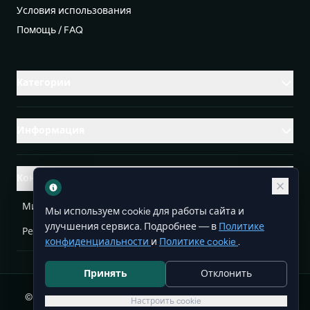
Условия использования
Помощь / FAQ
Категории
Информация
Контакты
Михаленко Руслан Леонидович, УНП ЕА3732804
Мы используем cookie для работы сайта и
улучшения сервиса. Подробнее — в
Политике
Республика Беларусь
info@doit.by
конфиденциальности
и
Политике cookie
.
Принять
Отклонить
© 2026 DoIt — бесплатные объявления в Беларуси. Все
Настроить cookie