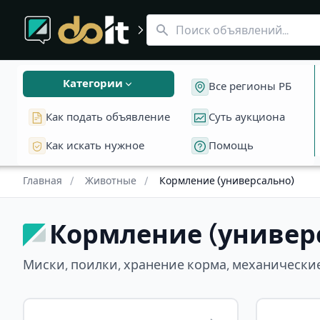
Автокормушки механические
Кормление (универсально) в Беларуси
Миски
Поилки
Подставки 
Миски, поилки, хранение корма, механические кормушк
Категории
Все регионы РБ
Как подать объявление
Суть аукциона
Как искать нужное
Помощь
Главная
/
Животные
/
Кормление (универсально)
Кормление (универс
Миски, поилки, хранение корма, механическ