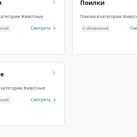
и
Поилки
категории Животные
Поилки в категории Живо
Смотреть
См
лений
0 объявлений
ее
 категории Животные
Смотреть
лений