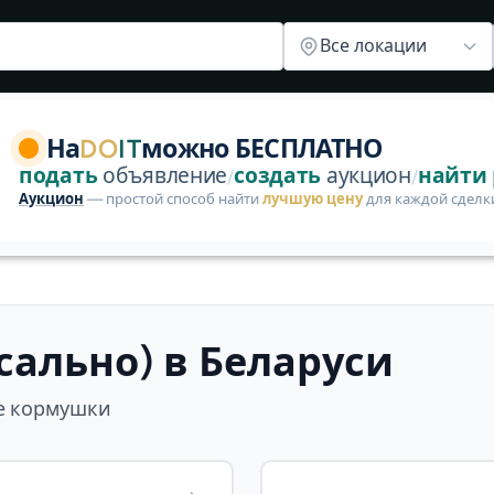
и подносы
Контейнеры для корма
Прочее
Все локации
и Пока нет объявлений в этой категории — опубликуйте
На
DO
IT
можно БЕСПЛАТНО
подать
объявление
создать
аукцион
найти
/
/
Аукцион
— простой способ найти
лучшую цену
для каждой сделк
ально) в Беларуси
ие кормушки