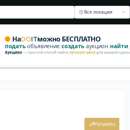
майском районе, Минске, цена 140 Br | DoIt
ния в Минске
Автокресла в Минске
Автокресла в район
Все локации
янии, в использовании 1-им ребёнком с момента покупки.
На
DO
IT
можно БЕСПЛАТНО
подать
объявление
создать
аукцион
найти
/
/
Аукцион
— простой способ найти
лучшую цену
для каждой сделк
1 / 2
Продавец