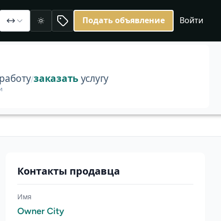
е Первомайский
Подать объявление
Войти
Светлая
работу
заказать
услугу
/
и
Контакты продавца
Имя
Owner City