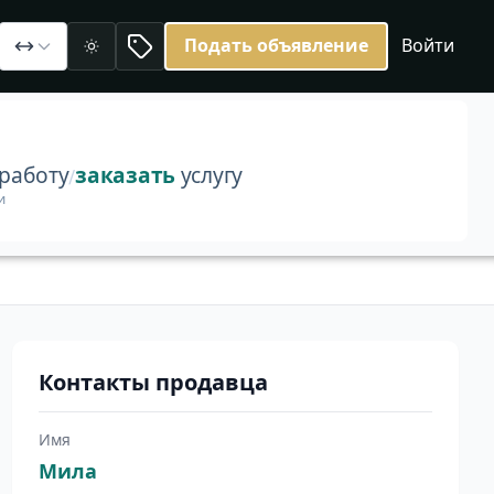
Подать объявление
Войти
ch из знаменитой коллекции Burgenland. Классический си
Светлая
работу
заказать
услугу
/
и
Контакты продавца
Имя
Мила