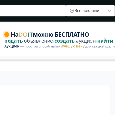
oIt
Все локации
&quot; Оригинальные столовые тарелки Villeroy &amp; Bo
На
DO
IT
можно БЕСПЛАТНО
подать
объявление
создать
аукцион
найти
/
/
Аукцион
— простой способ найти
лучшую цену
для каждой сделк
Продавец