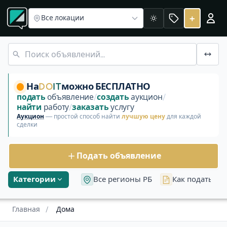
Дома в Беларуси
Объявления в Гомельской области
Объ
Куплю дачу. Продать в Светлогорске
+
Все локации
Светлая
Куплю дачу, рассмотрю любые варианты в Светлогорско
На
DO
IT
можно БЕСПЛАТНО
подать
объявление
/
создать
аукцион
/
найти
работу
/
заказать
услугу
Аукцион
— простой способ найти
лучшую цену
для каждой
сделки
Подать объявление
Категории
Все регионы РБ
Как подать об
Главная
/
Дома