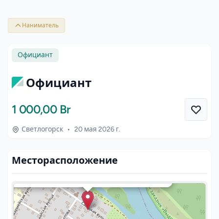
Наниматель
Официант
Официант
1 000,00 Br
Светлогорск
•
20 мая 2026 г.
Месторасположение
×
109, Савецкая вуліца, Светлагорск, Светлагорскі
раён, Гомельская вобласць, 247400, Беларусь