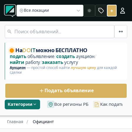
Официант в Беларуси
Объявления в Гомельской област
Официант. Найти работу в Светлогорс
+
Все локации
Светлая
&quot;Континент&quot; приглашает на постоянную работ
На
DO
IT
можно БЕСПЛАТНО
подать
объявление
/
создать
аукцион
/
найти
работу
/
заказать
услугу
Аукцион
— простой способ найти
лучшую цену
для каждой
сделки
Подать объявление
Категории
Все регионы РБ
Как подать об
Главная
/
Официант