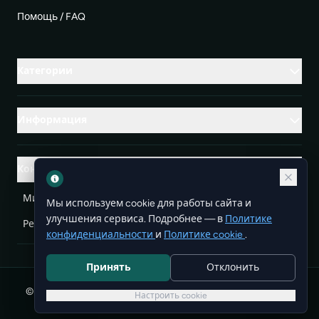
Помощь / FAQ
Категории
Информация
Контакты
Михаленко Руслан Леонидович, УНП ЕА3732804
Мы используем cookie для работы сайта и
улучшения сервиса. Подробнее — в
Политике
Республика Беларусь
info@doit.by
конфиденциальности
и
Политике cookie
.
Принять
Отклонить
© 2026 DoIt — бесплатные объявления в Беларуси. Все
Настроить cookie
права защищены.