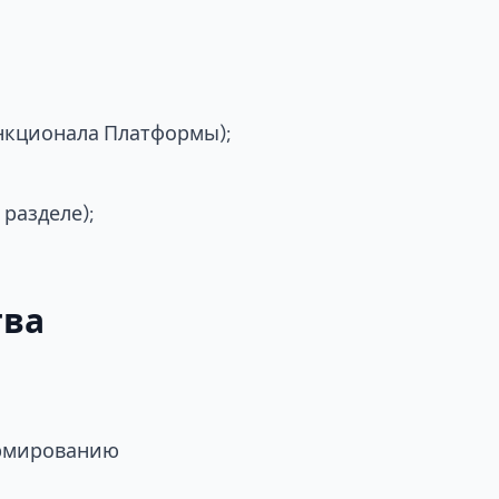
нкционала Платформы);
 разделе);
тва
ормированию