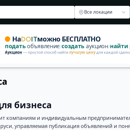
Все локации
ователей.
На
DO
IT
можно БЕСПЛАТНО
подать
объявление
создать
аукцион
найти
/
/
Аукцион
— простой способ найти
лучшую цену
для каждой сделк
са
для бизнеса
дит компаниям и индивидуальным предпринимате
аруси, управляемая публикация объявлений и пон