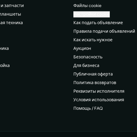
 и запчасти
Файлы cookie
 планшеты
Настройки cookie
ая техника
Как подать объявление
Правила подачи объявлений
а
Как искать нужное
ника
Аукцион
Безопасность
ройка
Для бизнеса
Публичная оферта
Политика возвратов
дероб
Реквизиты исполнителя
рдероб
Условия использования
 мам
Помощь / FAQ
 и туризм
доровье