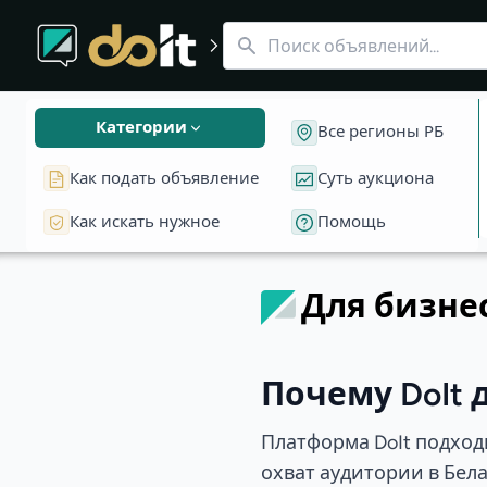
DoIt для бизнеса
Инструменты и преимущества для корпоративных польз
Категории
Все регионы РБ
Как подать объявление
Суть аукциона
Как искать нужное
Помощь
Для бизне
Почему DoIt 
Платформа DoIt подхо
охват аудитории в Бел