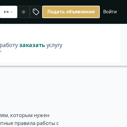
Подать объявление
Войти
Светлая
работу
заказать
услугу
/
и
лям, которым нужен
ятные правила работы с