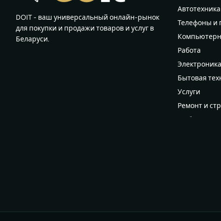
Автотехника
DOIT - ваш универсальный онлайн-рынок
Телефоны и
для покупки и продажи товаров и услуг в
Компьютерн
Беларуси.
Работа
Электроник
Бытовая тех
Услуги
Ремонт и ст
Мебель
Всё для дома
Женский гар
Мужской га
Для детей и
Хобби, спорт
Красота и з
Животные