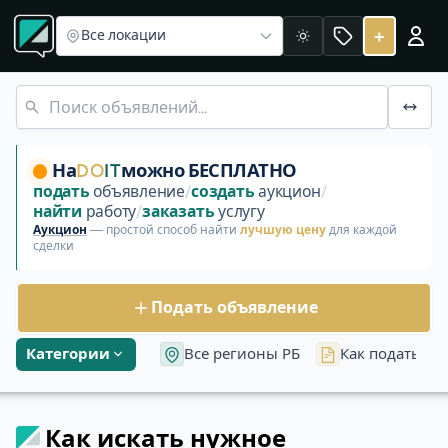
Как искать нужное
+
Все локации
Светлая
Короткое руководство, чтобы быстрее находить нужные
На
DO
IT
можно БЕСПЛАТНО
подать
объявление
/
создать
аукцион
/
найти
работу
/
заказать
услугу
Аукцион
— простой способ найти
лучшую цену
для каждой
сделки
Подать объявление
Категории
Все регионы РБ
Как подать об
Как искать нужное