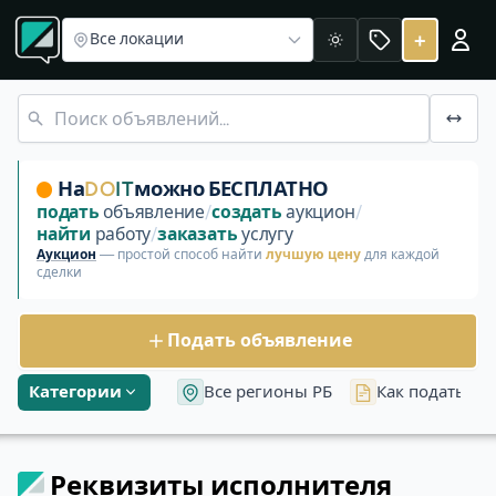
Реквизиты исполнителя
+
Все локации
Светлая
Официальные сведения об операторе и исполнителе ус
На
DO
IT
можно БЕСПЛАТНО
подать
объявление
/
создать
аукцион
/
найти
работу
/
заказать
услугу
Аукцион
— простой способ найти
лучшую цену
для каждой
сделки
Подать объявление
Категории
Все регионы РБ
Как подать об
Реквизиты исполнителя