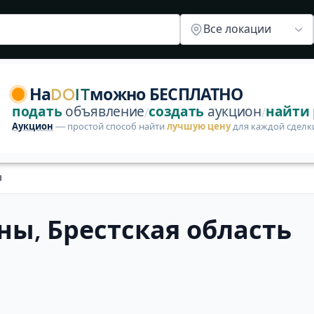
Все локации
область. Товары, услуги и работа на DoIt. Публикация 
На
DO
IT
можно БЕСПЛАТНО
подать
объявление
создать
аукцион
найти
/
/
Аукцион
— простой способ найти
лучшую цену
для каждой сделк
ы
ы, Брестская область