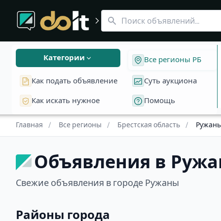
Все регионы
Объявления Ружаны
Объявления в Брестской области
Бесплатные объявления и аукционы в Ружанах, Брестская 
Категории
Все регионы РБ
Как подать объявление
Суть аукциона
Как искать нужное
Помощь
Главная
/
Все регионы
/
Брестская область
/
Ружан
Объявления в Ружан
Свежие объявления в городе Ружаны
Районы города