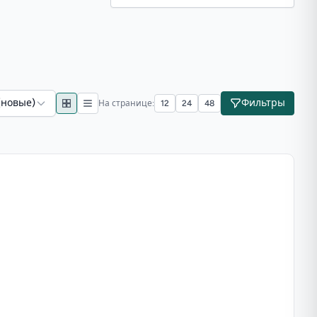
(новые)
Фильтры
На странице:
12
24
48