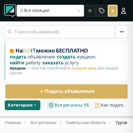
Все регионы
Объявления в Гомельской области
Объявления Туров
+
Все локации
Светлая
Бесплатные объявления и аукционы в Турове, Гомельская 
На
DO
IT
можно БЕСПЛАТНО
подать
объявление
/
создать
аукцион
/
найти
работу
/
заказать
услугу
Аукцион
— простой способ найти
лучшую цену
для каждой
сделки
Подать объявление
Категории
Все регионы РБ
Как подать об
Главная
/
Все регионы
/
Гомельская область
/
Туров