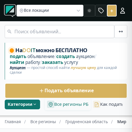
Все регионы
Объявления в Гродненской области
Объявления Мир
+
Все локации
Светлая
Бесплатные объявления и аукционы в Мире, Гродненская 
На
DO
IT
можно БЕСПЛАТНО
подать
объявление
/
создать
аукцион
/
найти
работу
/
заказать
услугу
Аукцион
— простой способ найти
лучшую цену
для каждой
сделки
Подать объявление
Категории
Все регионы РБ
Как подать об
Главная
/
Все регионы
/
Гродненская область
/
Мир