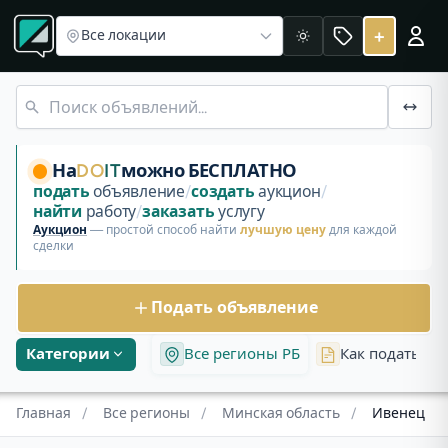
Все регионы
Объявления в Минской области
Объявления Ивенец
+
Все локации
Светлая
Бесплатные объявления и аукционы в Ивенеце, Минская о
На
DO
IT
можно БЕСПЛАТНО
подать
объявление
/
создать
аукцион
/
найти
работу
/
заказать
услугу
Аукцион
— простой способ найти
лучшую цену
для каждой
сделки
Подать объявление
Категории
Все регионы РБ
Как подать об
Главная
/
Все регионы
/
Минская область
/
Ивенец