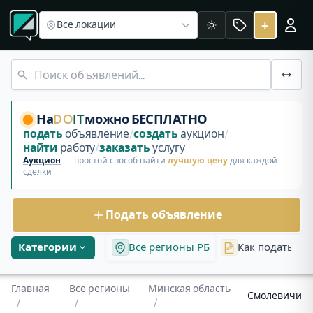
Все регионы
Объявления в Минской области
Объявления Смолевичи
+
Все локации
Светлая
Бесплатные объявления и аукционы в Смолевичах, Минска
На
DO
IT
можно БЕСПЛАТНО
подать
объявление
/
создать
аукцион
/
найти
работу
/
заказать
услугу
Аукцион
— простой способ найти
лучшую цену
для каждой
сделки
Подать объявление
Категории
Все регионы РБ
Как подать об
Главная
Все регионы
Минская область
Смолевичи
/
/
/