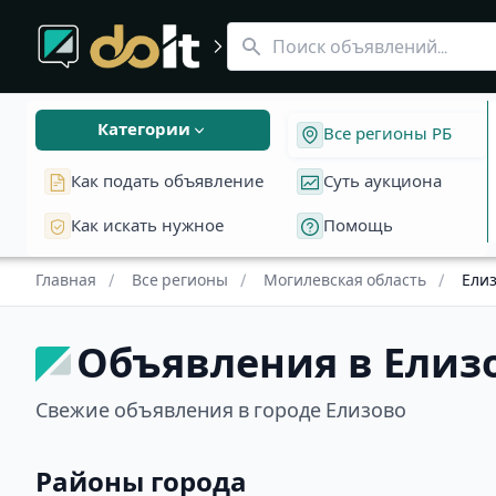
Все регионы
Объявления Елизово
Объявления в Могилевской области
Бесплатные объявления и аукционы в Елизово, Могилевск
Категории
Все регионы РБ
Как подать объявление
Суть аукциона
Как искать нужное
Помощь
Главная
/
Все регионы
/
Могилевская область
/
Ели
Объявления в Елизо
Свежие объявления в городе Елизово
Районы города