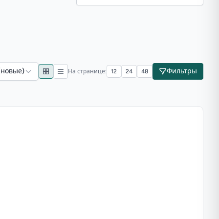
(новые)
Фильтры
На странице:
12
24
48