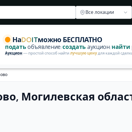
Все локации
ая область. Товары, услуги и работа на DoIt. Публикаци
На
DO
IT
можно БЕСПЛАТНО
подать
объявление
создать
аукцион
найти
/
/
Аукцион
— простой способ найти
лучшую цену
для каждой сделк
зово
во, Могилевская облас