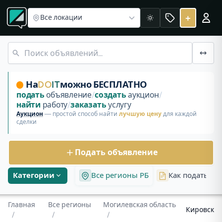
Все регионы
Объявления в Могилевской области
Объявления Кировск
+
Все локации
Светлая
Бесплатные объявления и аукционы в Кировске, Могилевс
На
DO
IT
можно БЕСПЛАТНО
подать
объявление
/
создать
аукцион
/
найти
работу
/
заказать
услугу
Аукцион
— простой способ найти
лучшую цену
для каждой
сделки
Подать объявление
Категории
Все регионы РБ
Как подать об
Главная
Все регионы
Могилевская область
Кировск
/
/
/