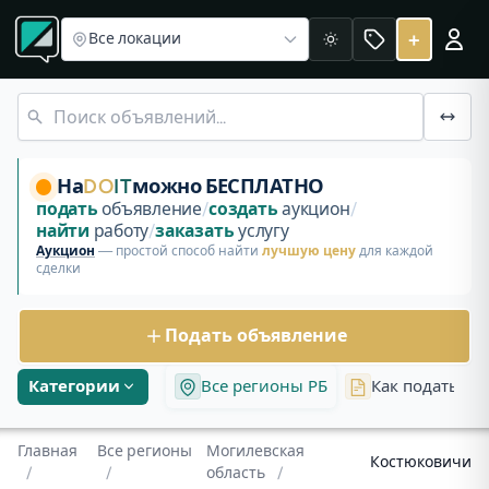
Все регионы
Объявления в Могилевской области
Объявления Костюковичи
+
Все локации
Светлая
Бесплатные объявления и аукционы в Костюковичах, Моги
На
DO
IT
можно БЕСПЛАТНО
подать
объявление
/
создать
аукцион
/
найти
работу
/
заказать
услугу
Аукцион
— простой способ найти
лучшую цену
для каждой
сделки
Подать объявление
Категории
Все регионы РБ
Как подать об
Главная
Все регионы
Могилевская
Костюковичи
/
/
область
/