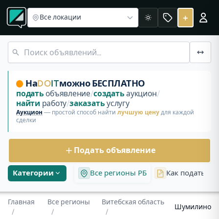
Все регионы
Объявления в Витебской области
Объявления Шумилино
+
Все локации
Светлая
Бесплатные объявления и аукционы в Шумилино, Витебска
На
DO
IT
можно БЕСПЛАТНО
подать
объявление
/
создать
аукцион
/
найти
работу
/
заказать
услугу
Аукцион
— простой способ найти
лучшую цену
для каждой
сделки
Подать объявление
Категории
Все регионы РБ
Как подать об
Главная
Все регионы
Витебская область
Шумилино
/
/
/