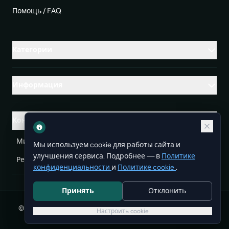
Помощь / FAQ
Категории
Информация
Контакты
Михаленко Руслан Леонидович, УНП ЕА3732804
Мы используем cookie для работы сайта и
улучшения сервиса. Подробнее — в
Политике
Республика Беларусь
info@doit.by
конфиденциальности
и
Политике cookie
.
Принять
Отклонить
© 2026 DoIt — бесплатные объявления в Беларуси. Все
Настроить cookie
права защищены.