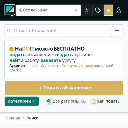
+
Все локации
Светлая
На
DO
IT
можно БЕСПЛАТНО
подать
объявление
/
создать
аукцион
/
найти
работу
/
заказать
услугу
Аукцион
— простой способ найти
лучшую цену
для каждой
сделки
Подать объявление
Категории
Все регионы РБ
Как подать об
Главная
/
Поиск