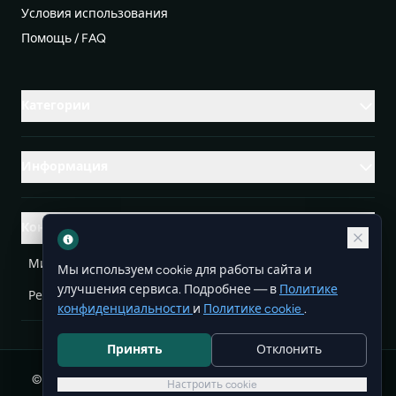
Условия использования
Помощь / FAQ
Категории
Информация
Контакты
Михаленко Руслан Леонидович, УНП ЕА3732804
Мы используем cookie для работы сайта и
улучшения сервиса. Подробнее — в
Политике
Республика Беларусь
info@doit.by
конфиденциальности
и
Политике cookie
.
Принять
Отклонить
© 2026 DoIt — бесплатные объявления в Беларуси. Все
Настроить cookie