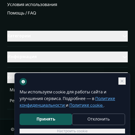
Условия использования
Помощь / FAQ
Категории
Информация
Контакты
Михаленко Руслан Леонидович, УНП ЕА3732804
Мы используем cookie для работы сайта и
улучшения сервиса. Подробнее — в
Политике
Республика Беларусь
info@doit.by
конфиденциальности
и
Политике cookie
.
Принять
Отклонить
© 2026 DoIt — бесплатные объявления в Беларуси. Все
Настроить cookie