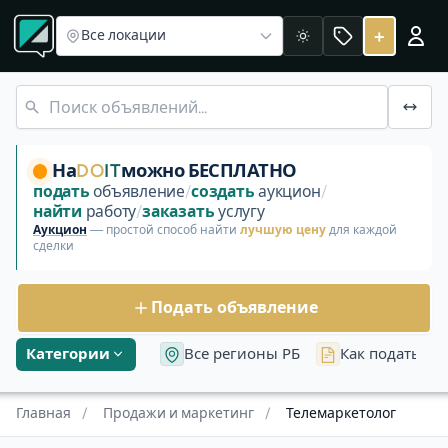
Раздел «Продажи и маркетинг»
Менеджер по продажам
Телемаркетолог
+
Все локации
Светлая
Раздел «Продажи и маркетинг: Телемаркетолог» в катег
На
DO
IT
можно БЕСПЛАТНО
подать
объявление
/
создать
аукцион
/
найти
работу
/
заказать
услугу
Аукцион
— простой способ найти
лучшую цену
для каждой
сделки
Подать объявление
Категории
Все регионы РБ
Как подать об
Главная
/
Продажи и маркетинг
/
Телемаркетолог