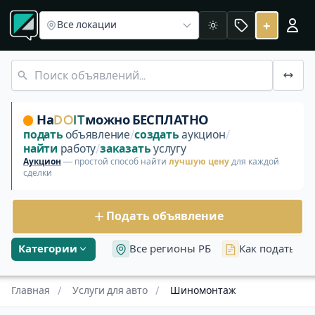
Раздел «Услуги для авто»
Автосвет
Ремонт фар
Ремонт э
Услуга: Шиномонтаж
+
Все локации
Светлая
Шиномонтаж — услуги и сервисы в Беларуси. Пока нет 
На
DO
IT
можно БЕСПЛАТНО
подать
объявление
/
создать
аукцион
/
найти
работу
/
заказать
услугу
Аукцион
— простой способ найти
лучшую цену
для каждой
сделки
Подать объявление
Категории
Все регионы РБ
Как подать об
Главная
/
Услуги для авто
/
Шиномонтаж