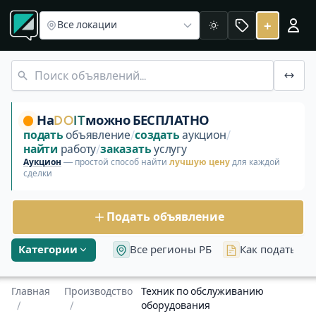
Раздел «Производство»
Оператор производственной л
Техник по обслуживанию оборудо
+
Все локации
Светлая
Раздел «Техник по обслуживанию оборудования» в катег
На
DO
IT
можно БЕСПЛАТНО
подать
объявление
/
создать
аукцион
/
найти
работу
/
заказать
услугу
Аукцион
— простой способ найти
лучшую цену
для каждой
сделки
Подать объявление
Категории
Все регионы РБ
Как подать об
Главная
Производство
Техник по обслуживанию
/
/
оборудования