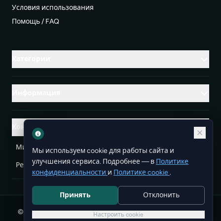
Условия использования
Помощь / FAQ
Категории
Информация
Контакты
Михаленко Руслан Леонидович, УНП ЕА3732804
Мы используем cookie для работы сайта и
улучшения сервиса. Подробнее — в
Политике
Республика Беларусь
info@doit.by
конфиденциальности
и
Политике cookie
.
Принять
Отклонить
© 2026 DoIt — бесплатные объявления в Беларуси. Все
Настроить cookie