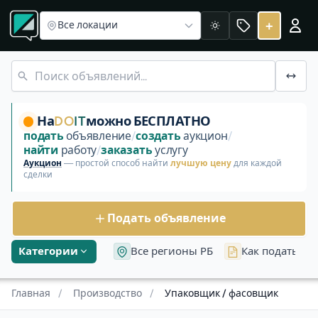
Раздел «Производство»
Оператор производственной л
Упаковщик / фасовщик
+
Все локации
Светлая
Раздел «Производство: Упаковщик / фасовщик» в катего
На
DO
IT
можно БЕСПЛАТНО
подать
объявление
/
создать
аукцион
/
найти
работу
/
заказать
услугу
Аукцион
— простой способ найти
лучшую цену
для каждой
сделки
Подать объявление
Категории
Все регионы РБ
Как подать об
Главная
/
Производство
/
Упаковщик / фасовщик