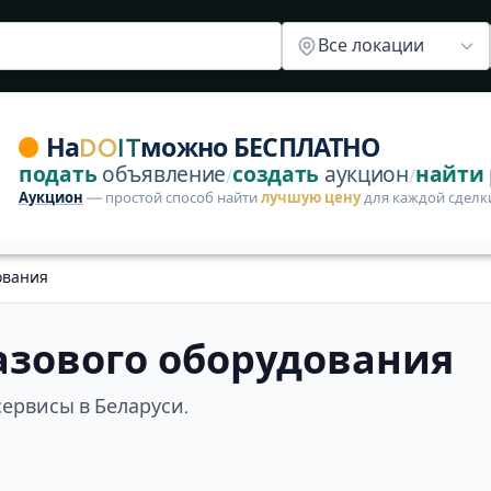
лектрики
Ремонт кондиционера
Ремонт двигателя
Тюнин
Все локации
 Беларуси. Пока нет объявлений от исполнителей и зак
На
DO
IT
можно БЕСПЛАТНО
подать
объявление
создать
аукцион
найти
/
/
Аукцион
— простой способ найти
лучшую цену
для каждой сделк
ования
газового оборудования
сервисы в Беларуси.