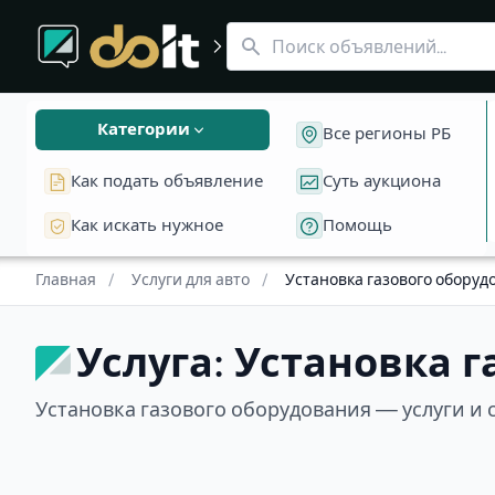
Раздел «Услуги для авто»
Услуга: Установка газового оборудования
Автосвет
Ремонт фар
Ремонт э
Установка газового оборудования — услуги и сервисы в
Категории
Все регионы РБ
Как подать объявление
Суть аукциона
Как искать нужное
Помощь
Главная
/
Услуги для авто
/
Установка газового оборуд
Услуга: Установка 
Установка газового оборудования — услуги и 