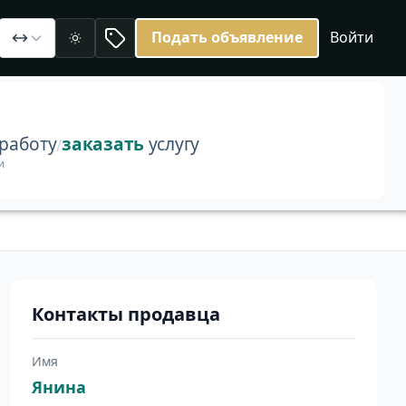
Подать объявление
Войти
рским ремонтом гостеприимно распахивает свои двери в
Светлая
работу
заказать
услугу
/
и
Контакты продавца
Имя
Янина