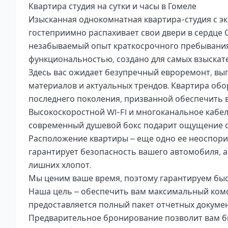
Квартира студия на сутки и часы в Гомеле

Изысканная однокомнатная квартира-студия с э
гостеприимно распахивает свои двери в сердце С
незабываемый опыт краткосрочного пребывания. 
функциональностью, создано для самых взыскател
Здесь вас ожидает безупречный евроремонт, вы
материалов и актуальных трендов. Квартира обо
последнего поколения, призванной обеспечить 
Высокоскоростной WI-FI и многоканальное кабель
современный душевой бокс подарит ощущение све
Расположение квартиры – еще одно ее неоспори
гарантирует безопасность вашего автомобиля, а 
лишних хлопот.

Мы ценим ваше время, поэтому гарантируем быс
Наша цель – обеспечить вам максимальный ком
предоставляется полный пакет отчетных документ
Предварительное бронирование позволит вам бы