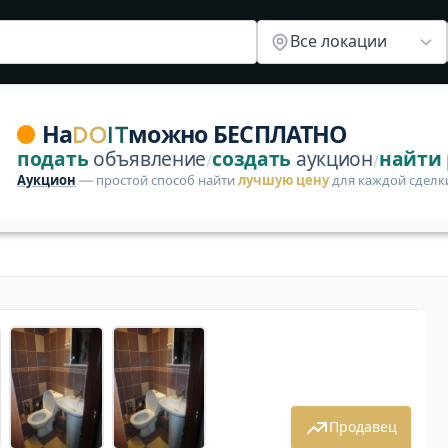
ена 70 Br | DoIt
Объявления в Гомеле
Квартиры в Гомеле
Все локации
однокомнатная квартира-студия с эксклюзивным дизайне
На
DO
IT
можно БЕСПЛАТНО
подать
объявление
создать
аукцион
найти
/
/
Аукцион
— простой способ найти
лучшую цену
для каждой сделк
1 / 6
Продавец