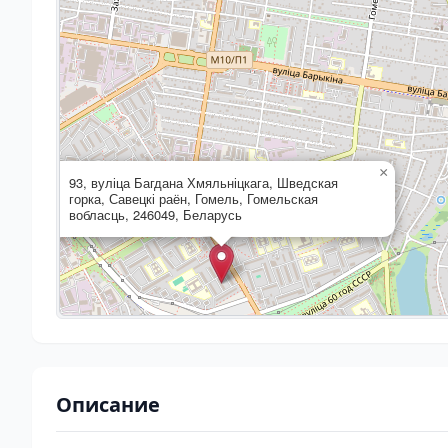
×
93, вуліца Багдана Хмяльніцкага, Шведская
горка, Савецкі раён, Гомель, Гомельская
вобласць, 246049, Беларусь
Описание