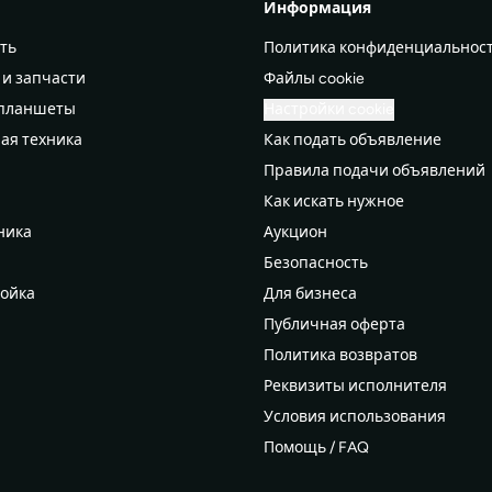
Информация
ть
Политика конфиденциальнос
 и запчасти
Файлы cookie
 планшеты
Настройки cookie
ая техника
Как подать объявление
Правила подачи объявлений
а
Как искать нужное
ника
Аукцион
Безопасность
ройка
Для бизнеса
Публичная оферта
Политика возвратов
дероб
Реквизиты исполнителя
рдероб
Условия использования
 мам
Помощь / FAQ
 и туризм