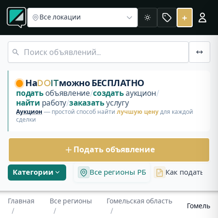
Все регионы
Объявления в Гомельской области
Квартир
Объявления Гомель
+
Все локации
Светлая
Бесплатные объявления и аукционы в Гомеле, Гомельская 
Авто Volkswagen Polo
МАНИКЮР и ПЕДИКЮР
Квартира в стиле лофт на сутки и часы в Гомеле
Квартира студия на сутки в Гомеле
На
DO
IT
можно БЕСПЛАТНО
подать
объявление
/
создать
аукцион
/
найти
работу
/
заказать
услугу
Аукцион
— простой способ найти
лучшую цену
для каждой
сделки
Подать объявление
Категории
Все регионы РБ
Как подать об
Главная
Все регионы
Гомельская область
Гомель
/
/
/