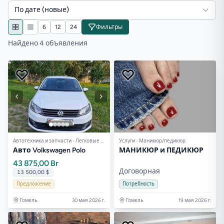
По дате (новые)
6
12
24
Фильтры
Найдено 4 объявления
Автотехника и запчасти - Легковые авто
Услуги - Маникюр/педикюр
Авто Volkswagen Polo
МАНИКЮР и ПЕДИКЮР
43 875,00 Br
Договорная
13 500,00 $
Предложение
Потребность
Гомель
30 мая 2026 г.
Гомель
19 мая 2026 г.